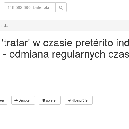
ind...
atar' w czasie pretérito ind
 - odmiana regularnych cz
en
Drucken
spielen
überprüfen