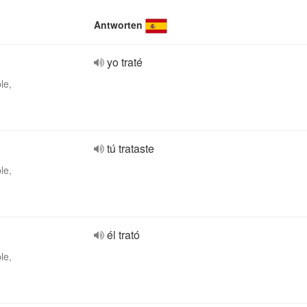
Antworten
yo traté
le,
tú trataste
le,
él trató
le,