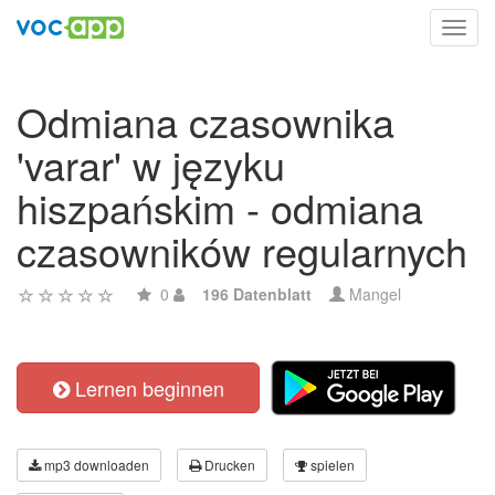
Toggl
navig
Odmiana czasownika
'varar' w języku
hiszpańskim - odmiana
czasowników regularnych
0
196 Datenblatt
Mangel
Lernen beginnen
mp3 downloaden
Drucken
spielen