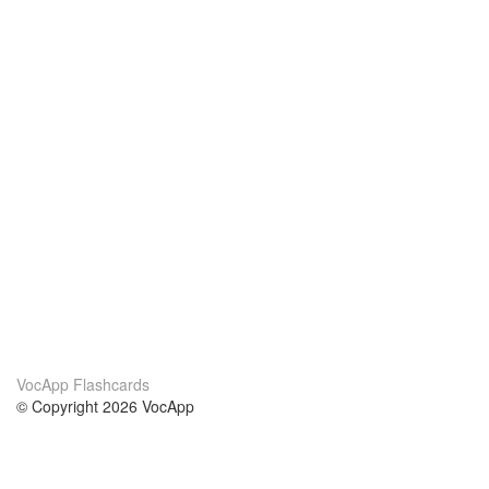
VocApp Flashcards
© Copyright 2026 VocApp
02-798 Mielczarskiego 8/58
Warsaw, Poland (EU)