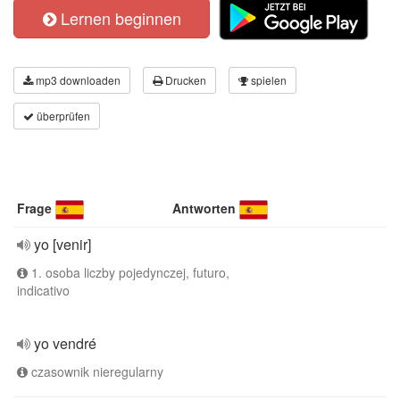
Lernen beginnen
mp3 downloaden
Drucken
spielen
überprüfen
Frage
Antworten
yo [venir]
1. osoba liczby pojedynczej, futuro,
indicativo
yo vendré
czasownik nieregularny