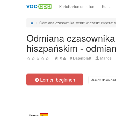
Karteikarten erstellen
Kurse
Odmiana czasownika 'venir' w czasie imperativ
Odmiana czasownika 'v
hiszpańskim - odmian
0
8 Datenblatt
Mangel
Lernen beginnen
mp3 download
Frage