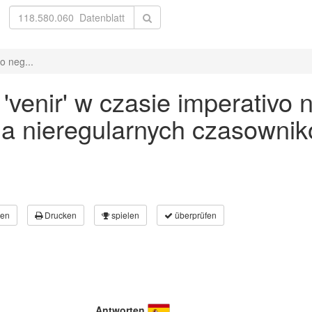
o neg...
enir' w czasie imperativo n
a nieregularnych czasownik
en
Drucken
spielen
überprüfen
Antworten