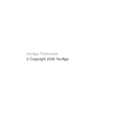
VocApp Flashcards
© Copyright 2026 VocApp
02-798 Mielczarskiego 8/58
Warsaw, Poland (EU)