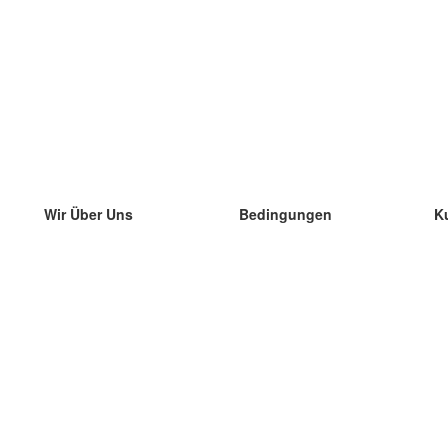
Wir Über Uns
Bedingungen
K
unser Team
100% Garantie
di
Blog
Datenschutzrichtlinie
di
Vorschriften
di
In Kontakt Treten
BIPR
di
kontaktieren
di
Mehr
di
Hilfe
neue Download
Häufig gestellte Fragen
einige Blogs
Katalog