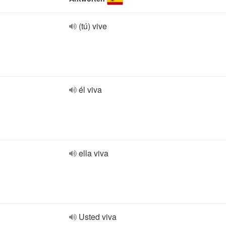
(tú) vive
él viva
ella viva
Usted viva