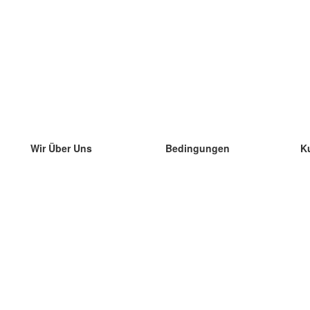
Wir Über Uns
Bedingungen
K
unser Team
100% Garantie
di
Blog
Datenschutzrichtlinie
di
Vorschriften
di
In Kontakt Treten
BIPR
di
kontaktieren
di
Mehr
di
Hilfe
neue Download
Häufig gestellte Fragen
einige Blogs
Katalog