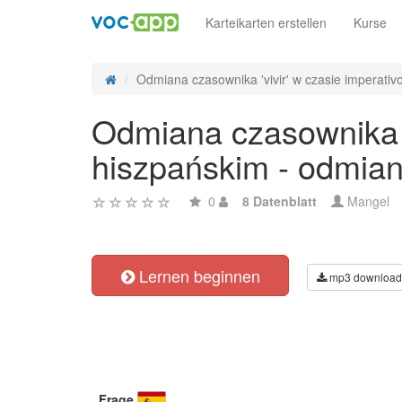
Karteikarten erstellen
Kurse
Odmiana czasownika 'vivir' w czasie imperativo 
Odmiana czasownika 'v
hiszpańskim - odmian
0
8 Datenblatt
Mangel
Lernen beginnen
mp3 download
Frage