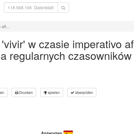
afi...
ivir' w czasie imperativo af
a regularnych czasowników
en
Drucken
spielen
überprüfen
Antworten