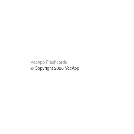
VocApp Flashcards
© Copyright 2026 VocApp
02-798 Mielczarskiego 8/58
Warsaw, Poland (EU)