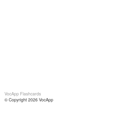
VocApp Flashcards
© Copyright 2026 VocApp
02-798 Mielczarskiego 8/58
Warsaw, Poland (EU)