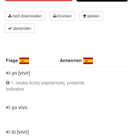
mp3 downloaden
Drucken
spielen
überprüfen
Frage
Antworten
yo [vivir]
1. osoba liczby pojedynczej, presente,
indicativo
yo vivo
tú [vivir]