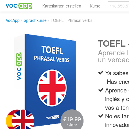
Karteikarten erstellen
Kurse
VocApp
/
Sprachkurse
/
TOEFL - Phrasal verbs
TOEFL -
Aprende l
un verdad
Ya sabes 
¡Has enco
Aprende 
inglés y 
vas a te
No es tan
€19.99
innovador
/ Jahr