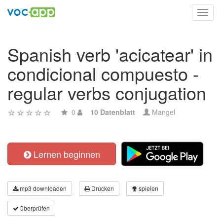
Toggl
navig
Spanish verb 'acicatear' in
condicional compuesto -
regular verbs conjugation
0
10 Datenblatt
Mangel
Lernen beginnen
mp3 downloaden
Drucken
spielen
überprüfen