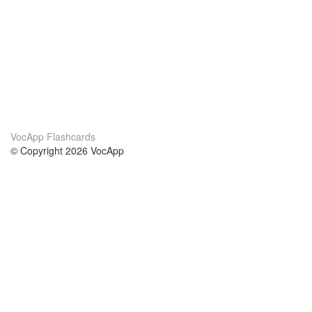
VocApp Flashcards
© Copyright 2026 VocApp
02-798 Mielczarskiego 8/58
Warsaw, Poland (EU)