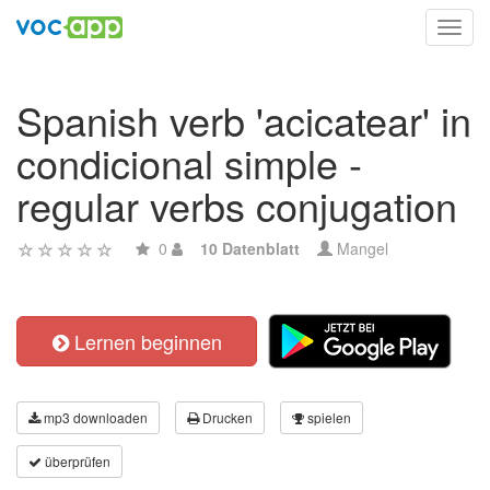
Toggl
navig
Spanish verb 'acicatear' in
condicional simple -
regular verbs conjugation
0
10 Datenblatt
Mangel
Lernen beginnen
mp3 downloaden
Drucken
spielen
überprüfen