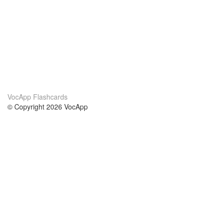
VocApp Flashcards
© Copyright 2026 VocApp
02-798 Mielczarskiego 8/58
Warsaw, Poland (EU)