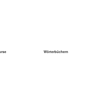
urse
Wörterbüchern
e Wissenschaft Englisch
e Wissenschaft Spanisch
e Wissenschaft Französisch
e Wissenschaft Russisch
e Wissenschaft Norwegisch
e Wissenschaft Schwedisch