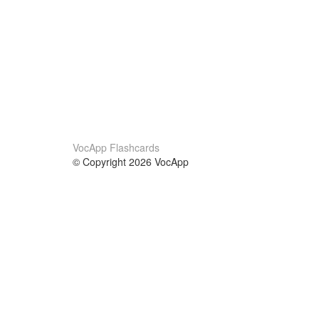
VocApp Flashcards
© Copyright 2026 VocApp
02-798 Mielczarskiego 8/58
Warsaw, Poland (EU)