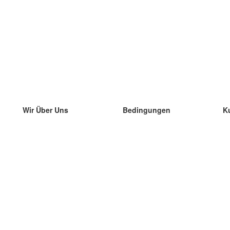
Wir Über Uns
Bedingungen
K
unser Team
100% Garantie
di
Blog
Datenschutzrichtlinie
di
Vorschriften
di
In Kontakt Treten
BIPR
di
kontaktieren
di
Mehr
di
Hilfe
neue Download
Häufig gestellte Fragen
einige Blogs
Katalog