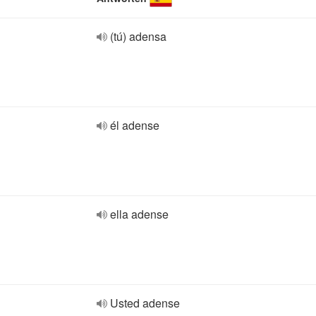
(tú) adensa
él adense
ella adense
Usted adense