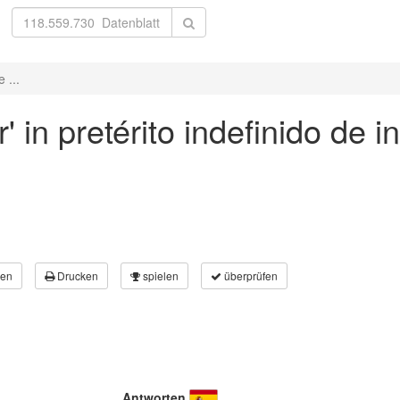
 ...
 in pretérito indefinido de in
en
Drucken
spielen
überprüfen
Antworten