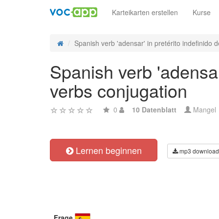
Karteikarten erstellen
Kurse
Spanish verb 'adensar' in pretérito indefinido de
Spanish verb 'adensar'
verbs conjugation
0
10 Datenblatt
Mangel
Lernen beginnen
mp3 download
Frage