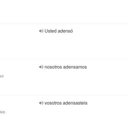
Usted adensó
nosotros adensamos
ivo
vosotros adensasteis
ivo