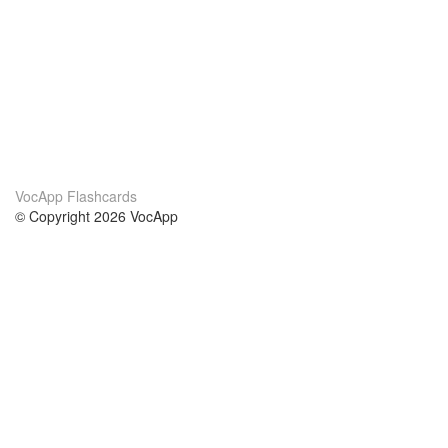
VocApp Flashcards
© Copyright 2026 VocApp
02-798 Mielczarskiego 8/58
Warsaw, Poland (EU)