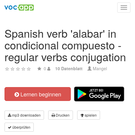
Toggl
navig
Spanish verb 'alabar' in
condicional compuesto -
regular verbs conjugation
0
10 Datenblatt
Mangel
Lernen beginnen
mp3 downloaden
Drucken
spielen
überprüfen