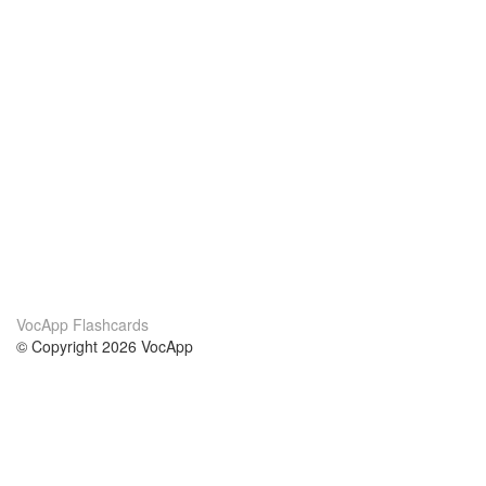
VocApp Flashcards
© Copyright 2026 VocApp
02-798 Mielczarskiego 8/58
Warsaw, Poland (EU)