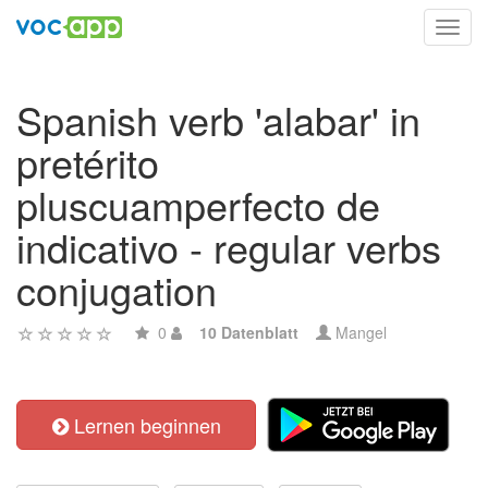
Toggl
navig
Spanish verb 'alabar' in
pretérito
pluscuamperfecto de
indicativo - regular verbs
conjugation
0
10 Datenblatt
Mangel
Lernen beginnen