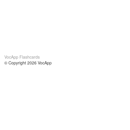
VocApp Flashcards
© Copyright 2026 VocApp
02-798 Mielczarskiego 8/58
Warsaw, Poland (EU)