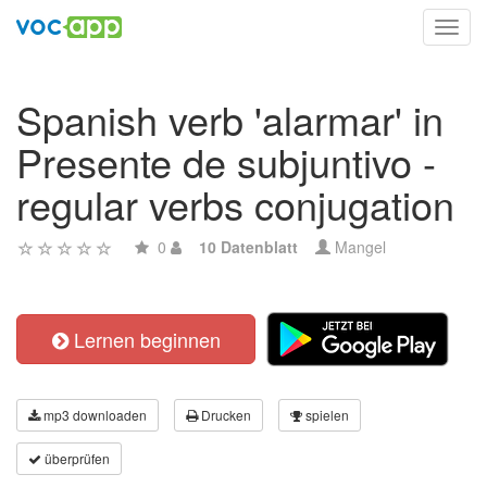
Toggl
navig
Spanish verb 'alarmar' in
Presente de subjuntivo -
regular verbs conjugation
0
10 Datenblatt
Mangel
Lernen beginnen
mp3 downloaden
Drucken
spielen
überprüfen