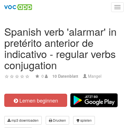
Toggl
navig
Spanish verb 'alarmar' in
pretérito anterior de
indicativo - regular verbs
conjugation
0
10 Datenblatt
Mangel
Lernen beginnen
mp3 downloaden
Drucken
spielen