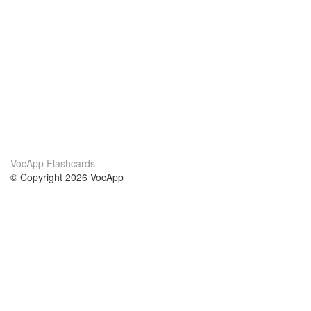
VocApp Flashcards
© Copyright 2026 VocApp
02-798 Mielczarskiego 8/58
Warsaw, Poland (EU)