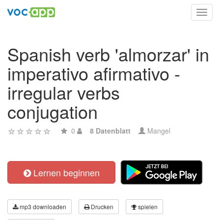
Toggl
navig
Spanish verb 'almorzar' in
imperativo afirmativo -
irregular verbs
conjugation
0
8 Datenblatt
Mangel
Lernen beginnen
mp3 downloaden
Drucken
spielen