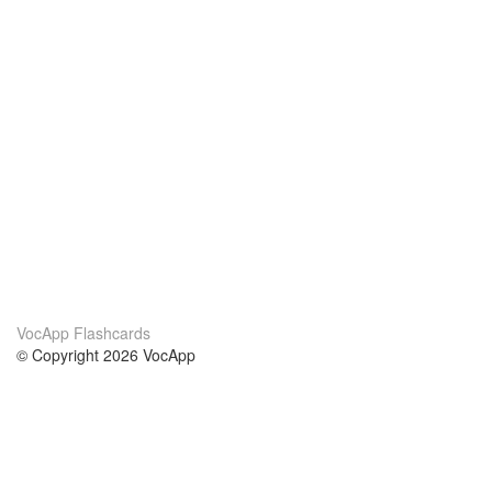
VocApp Flashcards
© Copyright 2026 VocApp
02-798 Mielczarskiego 8/58
Warsaw, Poland (EU)