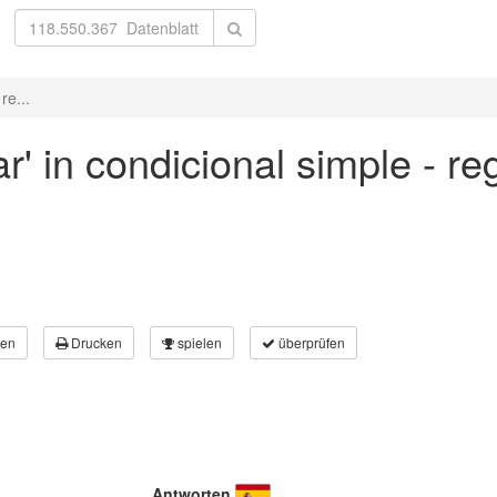
re...
' in condicional simple - re
en
Drucken
spielen
überprüfen
Antworten