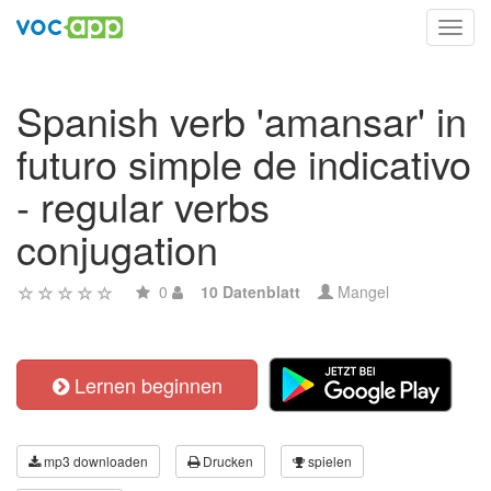
Toggl
navig
Spanish verb 'amansar' in
futuro simple de indicativo
- regular verbs
conjugation
0
10 Datenblatt
Mangel
Lernen beginnen
mp3 downloaden
Drucken
spielen