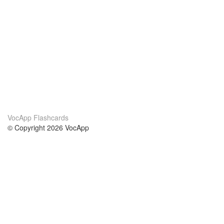
VocApp Flashcards
© Copyright 2026 VocApp
02-798 Mielczarskiego 8/58
Warsaw, Poland (EU)