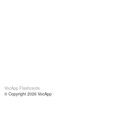
VocApp Flashcards
© Copyright 2026 VocApp
02-798 Mielczarskiego 8/58
Warsaw, Poland (EU)