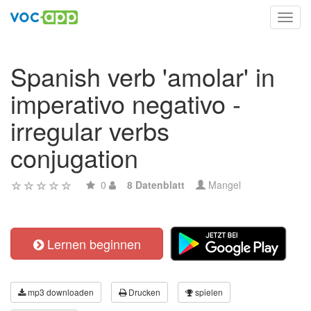
Toggl
navig
Spanish verb 'amolar' in
imperativo negativo -
irregular verbs
conjugation
0
8 Datenblatt
Mangel
Lernen beginnen
mp3 downloaden
Drucken
spielen