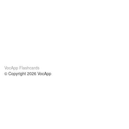
VocApp Flashcards
© Copyright 2026 VocApp
02-798 Mielczarskiego 8/58
Warsaw, Poland (EU)