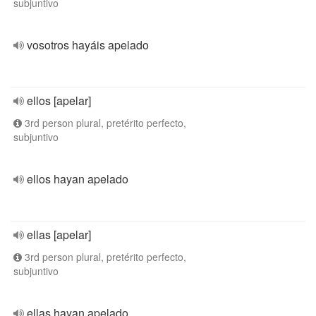
subjuntivo
vosotros hayáis apelado
ellos [apelar]
3rd person plural, pretérito perfecto,
subjuntivo
ellos hayan apelado
ellas [apelar]
3rd person plural, pretérito perfecto,
subjuntivo
ellas hayan apelado