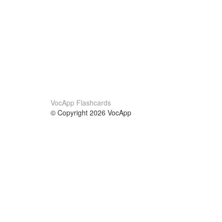
VocApp Flashcards
© Copyright 2026 VocApp
02-798 Mielczarskiego 8/58
Warsaw, Poland (EU)