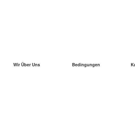
Wir Über Uns
Bedingungen
K
unser Team
100% Garantie
di
Blog
Datenschutzrichtlinie
di
Vorschriften
di
In Kontakt Treten
BIPR
di
kontaktieren
di
Mehr
di
Hilfe
neue Download
Häufig gestellte Fragen
einige Blogs
Katalog