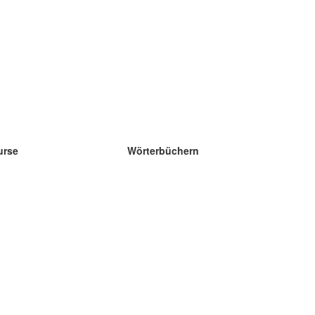
urse
Wörterbüchern
e Wissenschaft Englisch
e Wissenschaft Spanisch
e Wissenschaft Französisch
e Wissenschaft Russisch
e Wissenschaft Norwegisch
e Wissenschaft Schwedisch