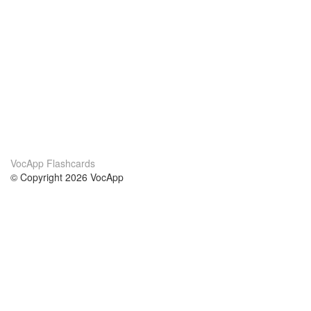
VocApp Flashcards
© Copyright 2026 VocApp
02-798 Mielczarskiego 8/58
Warsaw, Poland (EU)