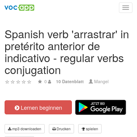
Toggl
navig
Spanish verb 'arrastrar' in
pretérito anterior de
indicativo - regular verbs
conjugation
0
10 Datenblatt
Mangel
Lernen beginnen
mp3 downloaden
Drucken
spielen