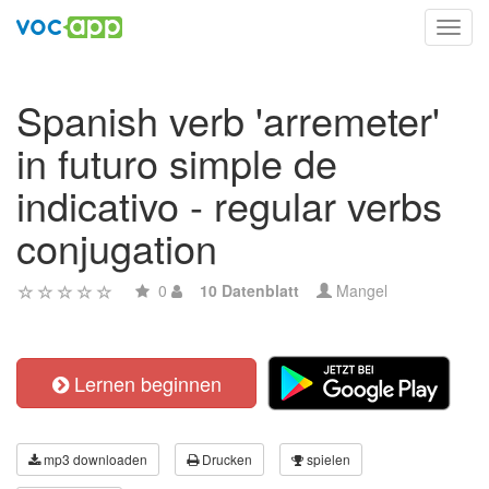
Toggl
navig
Spanish verb 'arremeter'
in futuro simple de
indicativo - regular verbs
conjugation
0
10 Datenblatt
Mangel
Lernen beginnen
mp3 downloaden
Drucken
spielen