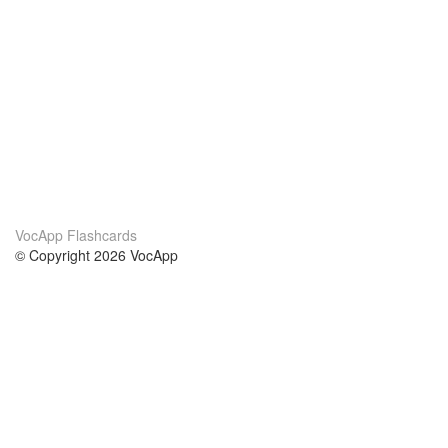
VocApp Flashcards
© Copyright 2026 VocApp
02-798 Mielczarskiego 8/58
Warsaw, Poland (EU)