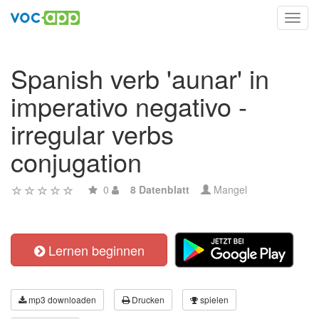
Toggl
navig
Spanish verb 'aunar' in
imperativo negativo -
irregular verbs
conjugation
0
8 Datenblatt
Mangel
Lernen beginnen
mp3 downloaden
Drucken
spielen