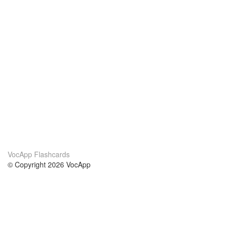
VocApp Flashcards
© Copyright 2026 VocApp
02-798 Mielczarskiego 8/58
Warsaw, Poland (EU)