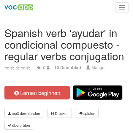
Toggl
navig
Spanish verb 'ayudar' in
condicional compuesto -
regular verbs conjugation
0
10 Datenblatt
Mangel
Lernen beginnen
mp3 downloaden
Drucken
spielen
überprüfen