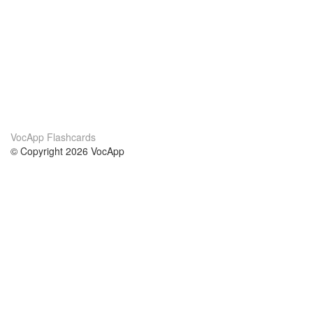
VocApp Flashcards
© Copyright 2026 VocApp
02-798 Mielczarskiego 8/58
Warsaw, Poland (EU)