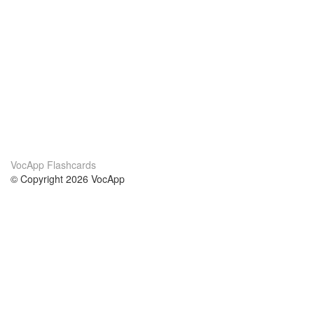
VocApp Flashcards
© Copyright 2026 VocApp
02-798 Mielczarskiego 8/58
Warsaw, Poland (EU)