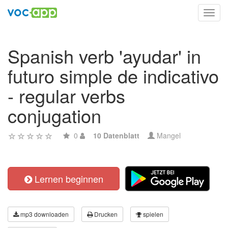
Toggl
navig
Spanish verb 'ayudar' in
futuro simple de indicativo
- regular verbs
conjugation
0
10 Datenblatt
Mangel
Lernen beginnen
mp3 downloaden
Drucken
spielen