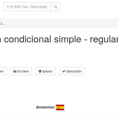
l...
n condicional simple - regul
en
Drucken
spielen
überprüfen
Antworten