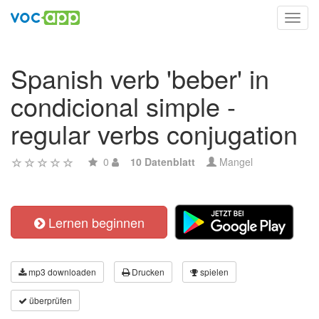
Toggl
navig
Spanish verb 'beber' in
condicional simple -
regular verbs conjugation
0
10 Datenblatt
Mangel
Lernen beginnen
mp3 downloaden
Drucken
spielen
überprüfen