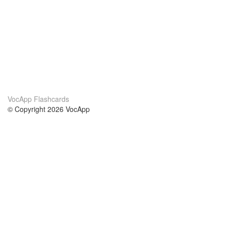
VocApp Flashcards
© Copyright 2026 VocApp
02-798 Mielczarskiego 8/58
Warsaw, Poland (EU)