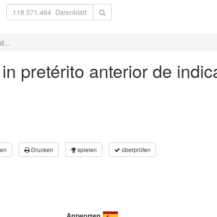
d...
in pretérito anterior de indic
en
Drucken
spielen
überprüfen
Antworten