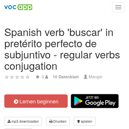
Toggl
navig
Spanish verb 'buscar' in
pretérito perfecto de
subjuntivo - regular verbs
conjugation
0
10 Datenblatt
Mangel
Lernen beginnen
mp3 downloaden
Drucken
spielen