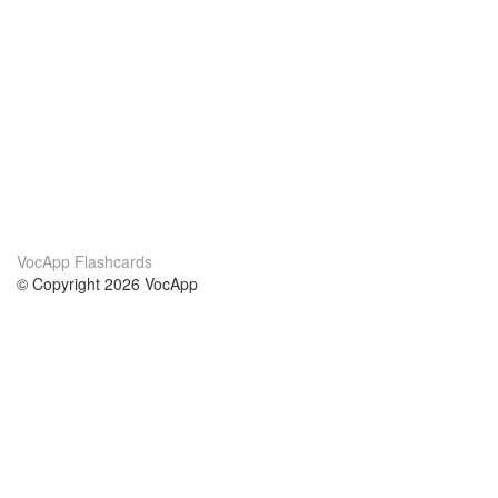
VocApp Flashcards
© Copyright 2026 VocApp
02-798 Mielczarskiego 8/58
Warsaw, Poland (EU)