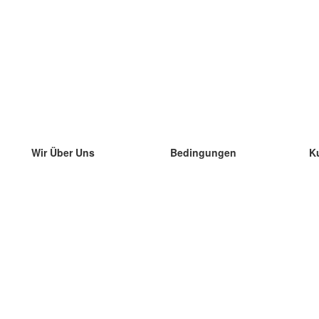
Wir Über Uns
Bedingungen
K
unser Team
100% Garantie
di
Blog
Datenschutzrichtlinie
di
Vorschriften
di
In Kontakt Treten
BIPR
di
kontaktieren
di
Mehr
di
Hilfe
neue Download
Häufig gestellte Fragen
einige Blogs
Katalog