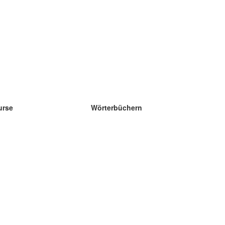
urse
Wörterbüchern
e Wissenschaft Englisch
e Wissenschaft Spanisch
e Wissenschaft Französisch
e Wissenschaft Russisch
e Wissenschaft Norwegisch
e Wissenschaft Schwedisch