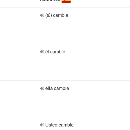
(tú) cambia
él cambie
ella cambie
Usted cambie