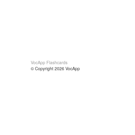
VocApp Flashcards
© Copyright 2026 VocApp
02-798 Mielczarskiego 8/58
Warsaw, Poland (EU)