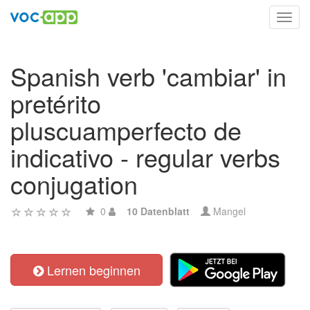
Toggl
navig
Spanish verb 'cambiar' in
pretérito
pluscuamperfecto de
indicativo - regular verbs
conjugation
0
10 Datenblatt
Mangel
Lernen beginnen