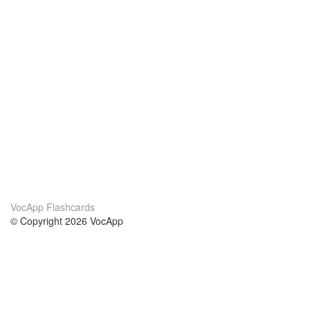
VocApp Flashcards
© Copyright 2026 VocApp
02-798 Mielczarskiego 8/58
Warsaw, Poland (EU)