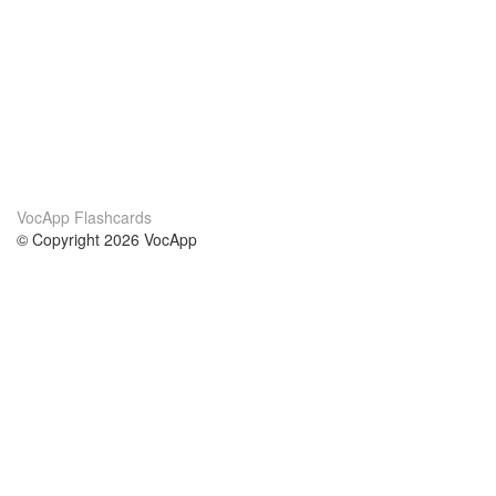
VocApp Flashcards
© Copyright 2026 VocApp
02-798 Mielczarskiego 8/58
Warsaw, Poland (EU)