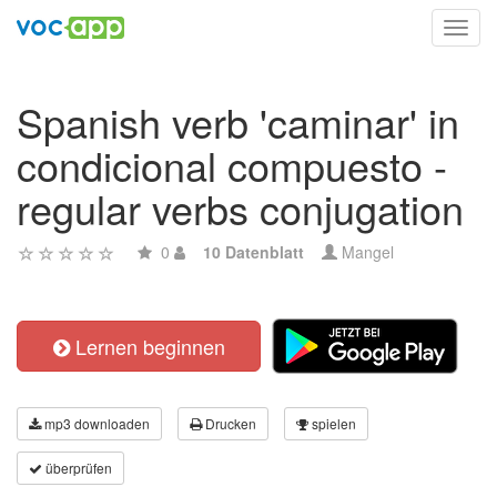
Toggl
navig
Spanish verb 'caminar' in
condicional compuesto -
regular verbs conjugation
0
10 Datenblatt
Mangel
Lernen beginnen
mp3 downloaden
Drucken
spielen
überprüfen