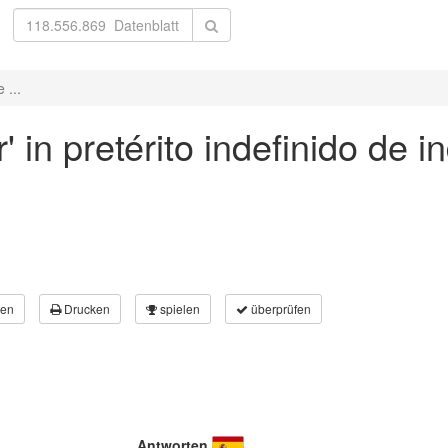
 ...
 in pretérito indefinido de in
en
Drucken
spielen
überprüfen
Antworten