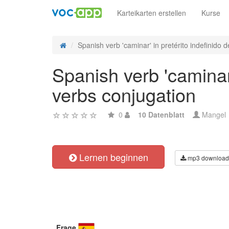
Karteikarten erstellen
Kurse
Spanish verb 'caminar' in pretérito indefinido de
Spanish verb 'caminar'
verbs conjugation
0
10 Datenblatt
Mangel
Lernen beginnen
mp3 download
Frage