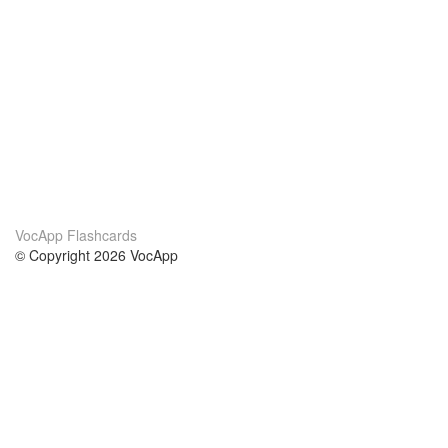
VocApp Flashcards
© Copyright 2026 VocApp
02-798 Mielczarskiego 8/58
Warsaw, Poland (EU)