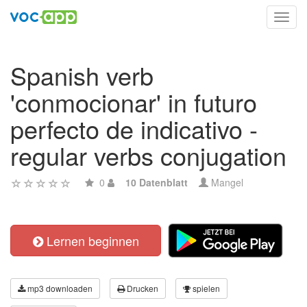
Toggl
navig
Spanish verb
'conmocionar' in futuro
perfecto de indicativo -
regular verbs conjugation
0
10 Datenblatt
Mangel
Lernen beginnen
mp3 downloaden
Drucken
spielen