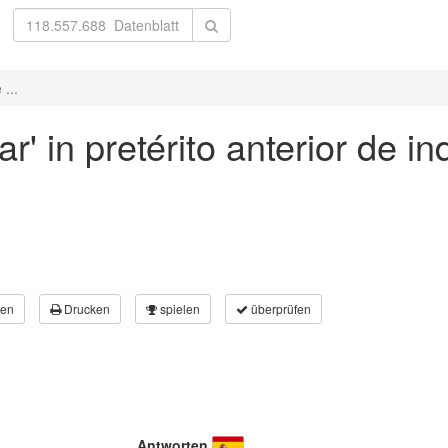
 ...
' in pretérito anterior de ind
en
Drucken
spielen
überprüfen
Antworten