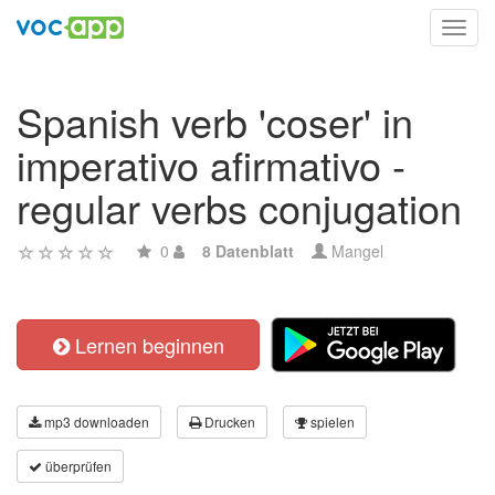
Toggl
navig
Spanish verb 'coser' in
imperativo afirmativo -
regular verbs conjugation
0
8 Datenblatt
Mangel
Lernen beginnen
mp3 downloaden
Drucken
spielen
überprüfen