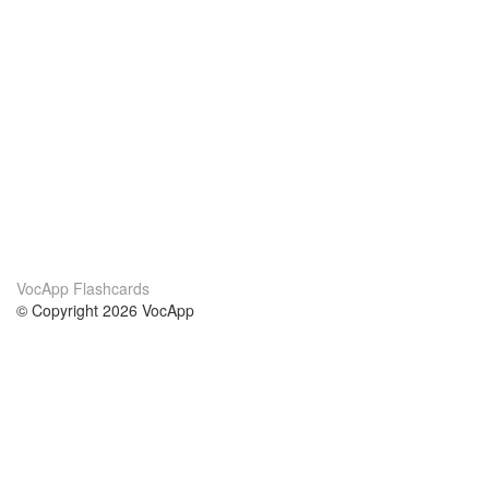
VocApp Flashcards
© Copyright 2026 VocApp
02-798 Mielczarskiego 8/58
Warsaw, Poland (EU)