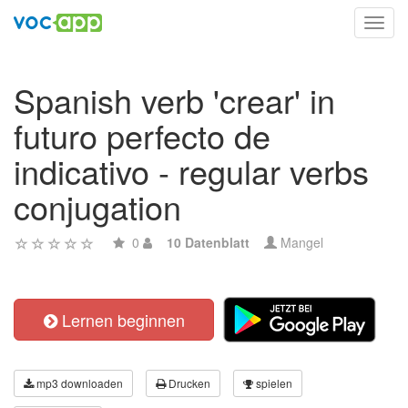
Toggl
navig
Spanish verb 'crear' in
futuro perfecto de
indicativo - regular verbs
conjugation
0
10 Datenblatt
Mangel
Lernen beginnen
mp3 downloaden
Drucken
spielen