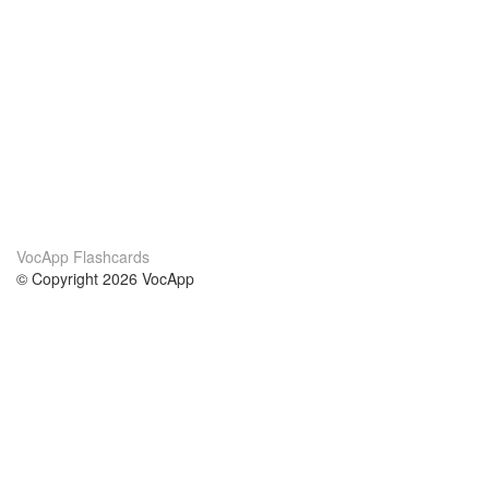
VocApp Flashcards
© Copyright 2026 VocApp
02-798 Mielczarskiego 8/58
Warsaw, Poland (EU)