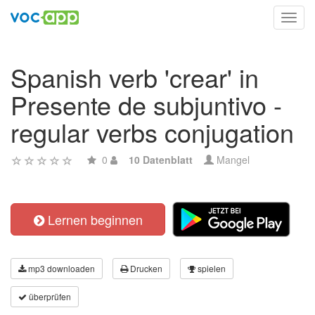
Toggl
navig
Spanish verb 'crear' in
Presente de subjuntivo -
regular verbs conjugation
0
10 Datenblatt
Mangel
Lernen beginnen
mp3 downloaden
Drucken
spielen
überprüfen