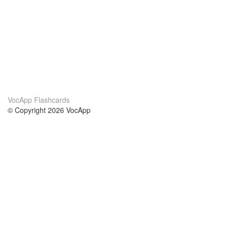
VocApp Flashcards
© Copyright 2026 VocApp
02-798 Mielczarskiego 8/58
Warsaw, Poland (EU)