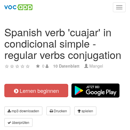
Toggl
navig
Spanish verb 'cuajar' in
condicional simple -
regular verbs conjugation
0
10 Datenblatt
Mangel
Lernen beginnen
mp3 downloaden
Drucken
spielen
überprüfen