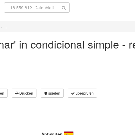
 ...
ar' in condicional simple - 
en
Drucken
spielen
überprüfen
Antworten