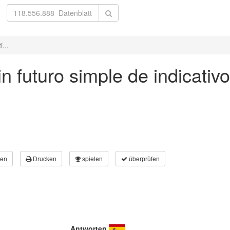
...
in futuro simple de indicativo
en
Drucken
spielen
überprüfen
Antworten