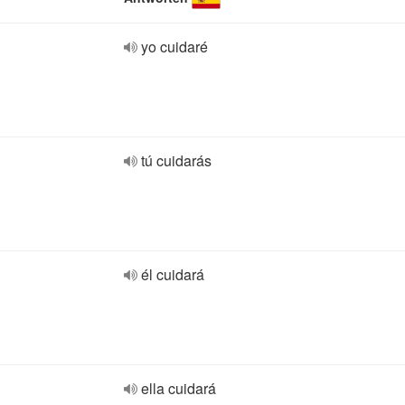
yo cuidaré
tú cuidarás
él cuidará
ella cuidará