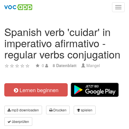
Toggl
navig
Spanish verb 'cuidar' in
imperativo afirmativo -
regular verbs conjugation
0
8 Datenblatt
Mangel
Lernen beginnen
mp3 downloaden
Drucken
spielen
überprüfen