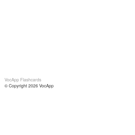
VocApp Flashcards
© Copyright 2026 VocApp
02-798 Mielczarskiego 8/58
Warsaw, Poland (EU)