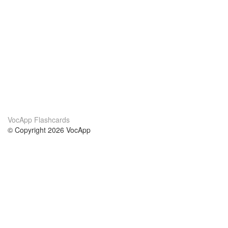
VocApp Flashcards
© Copyright 2026 VocApp
02-798 Mielczarskiego 8/58
Warsaw, Poland (EU)