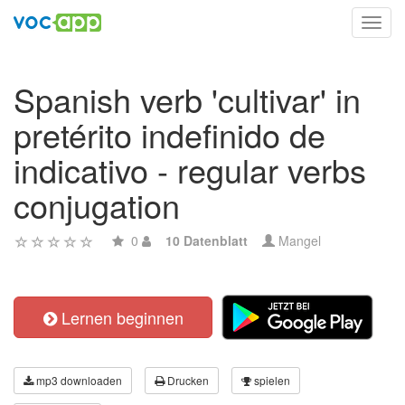
Toggl
navig
Spanish verb 'cultivar' in
pretérito indefinido de
indicativo - regular verbs
conjugation
0
10 Datenblatt
Mangel
Lernen beginnen
mp3 downloaden
Drucken
spielen