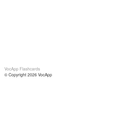
VocApp Flashcards
© Copyright 2026 VocApp
02-798 Mielczarskiego 8/58
Warsaw, Poland (EU)