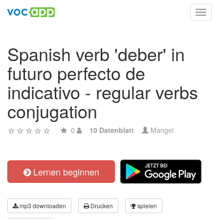
Toggl
navig
Spanish verb 'deber' in
futuro perfecto de
indicativo - regular verbs
conjugation
0
10 Datenblatt
Mangel
Lernen beginnen
mp3 downloaden
Drucken
spielen