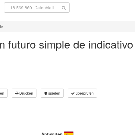
v...
n futuro simple de indicativo
en
Drucken
spielen
überprüfen
Antworten