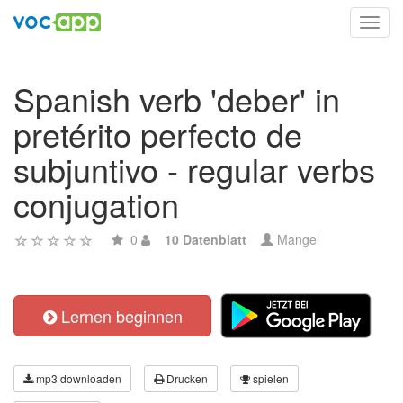
Toggl
navig
Spanish verb 'deber' in
pretérito perfecto de
subjuntivo - regular verbs
conjugation
0
10 Datenblatt
Mangel
Lernen beginnen
mp3 downloaden
Drucken
spielen