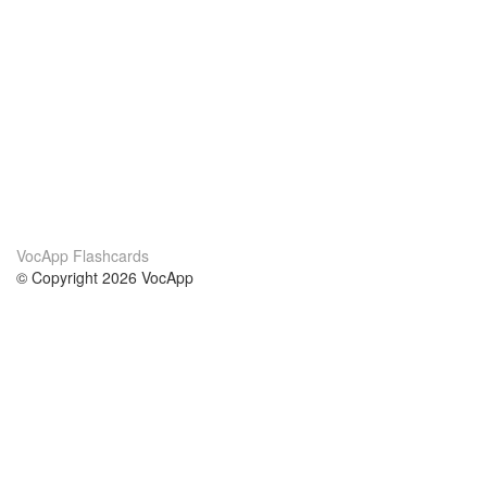
VocApp Flashcards
© Copyright 2026 VocApp
02-798 Mielczarskiego 8/58
Warsaw, Poland (EU)