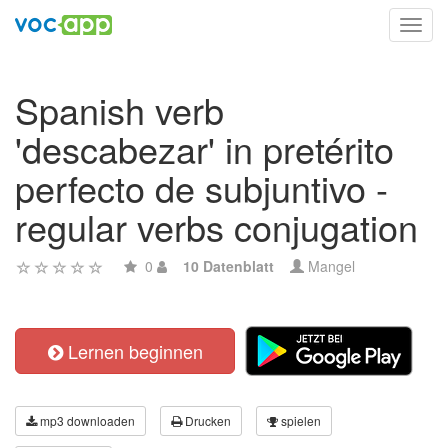
Toggl
navig
Spanish verb
'descabezar' in pretérito
perfecto de subjuntivo -
regular verbs conjugation
0
10 Datenblatt
Mangel
Lernen beginnen
mp3 downloaden
Drucken
spielen