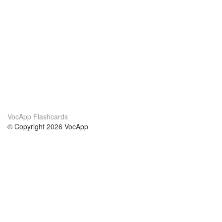
VocApp Flashcards
© Copyright 2026 VocApp
02-798 Mielczarskiego 8/58
Warsaw, Poland (EU)