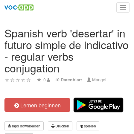
Toggl
navig
Spanish verb 'desertar' in
futuro simple de indicativo
- regular verbs
conjugation
0
10 Datenblatt
Mangel
Lernen beginnen
mp3 downloaden
Drucken
spielen