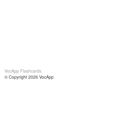
VocApp Flashcards
© Copyright 2026 VocApp
02-798 Mielczarskiego 8/58
Warsaw, Poland (EU)