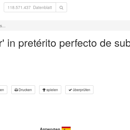
s...
' in pretérito perfecto de sub
en
Drucken
spielen
überprüfen
Antworten