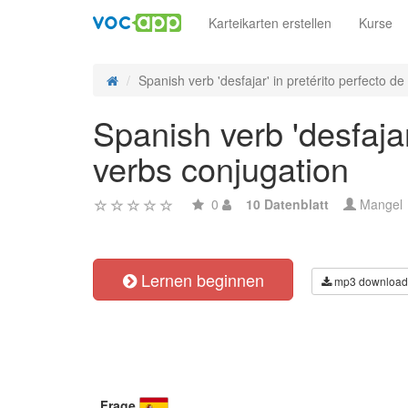
Karteikarten erstellen
Kurse
Spanish verb 'desfajar' in pretérito perfecto de 
Spanish verb 'desfajar
verbs conjugation
0
10 Datenblatt
Mangel
Lernen beginnen
mp3 download
Frage